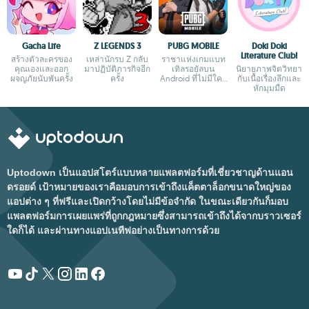
Gacha Life
Z LEGENDS 3
PUBG MOBILE
Doki Doki
Literature Club!
สร้างตัวละครของ
เหล่านักรบ Z กลับ
ราชาแห่งเกมแบท
คุณเองและออก
มาปฏิบัติภารกิจอีก
เทิลรอยัลบน
นิยายภาพจิตวิทยา
ผจญภัยนับพันครั้ง
ครั้ง
Android ที่ไม่มีใคร
กับเนื้อเรื่องลึกและ
กล้าเถียง
หักมุมมืด
Uptodown เป็นแอปสโตร์แบบหลายแพลตฟอร์มที่เชี่ยวชาญด้านแอน
ดรอยด์ เป้าหมายของเราคือมอบการเข้าถึงแค็ตตาล็อกขนาดใหญ่ของ
แอปต่าง ๆ ที่ฟรีและเปิดกว้างโดยไม่มีข้อจำกัด ในขณะเดียวกันก็มอบ
แพลตฟอร์มการเผยแพร่ที่ถูกกฎหมายซึ่งสามารถเข้าถึงได้จากบราวเซอร์
ใดก็ได้ และผ่านทางแอปเนทีฟอย่างเป็นทางการด้วย