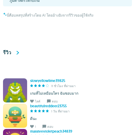
ภูมิศาสตร์ให้กับเกม
นี่คือบทสรุปที่สร้างโดย AI โดยอ้างอิงจากรีวิวของผู้ใช้จริง
รีวิว
slowyellowlime39825
11 ชั่วโมง ที่ผ่านมา
เกมที่ไม่เหมือนใคร ฉันชอบมาก
ไลค์
ตอบ
beautifulreddeer23755
1 วัน ที่ผ่านมา
ดีนะ
1
ตอบ
massivevioletpeach34839