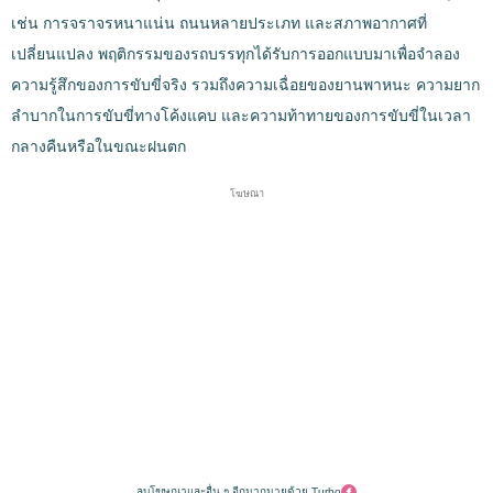
เช่น การจราจรหนาแน่น ถนนหลายประเภท และสภาพอากาศที่
เปลี่ยนแปลง พฤติกรรมของรถบรรทุกได้รับการออกแบบมาเพื่อจำลอง
ความรู้สึกของการขับขี่จริง รวมถึงความเฉื่อยของยานพาหนะ ความยาก
ลำบากในการขับขี่ทางโค้งแคบ และความท้าทายของการขับขี่ในเวลา
กลางคืนหรือในขณะฝนตก
โฆษณา
ลบโฆษณาและอื่น ๆ อีกมากมายด้วย Turbo