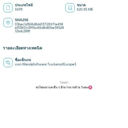
ประเภทไฟล์
ขนาด
XAPK
620.95 MB
SHA256
03bec1d568d8dd137126971e458
ef53601c9fffbc66d8d6fbe395d9
12bdc288f
รายละเอียดทางเทคนิค
ชื่อแพ็กเกจ
com.WandaSoftware.TruckersofEurope3
โฆษณา
ลบโฆษณาและอื่น ๆ อีกมากมายด้วย Turbo