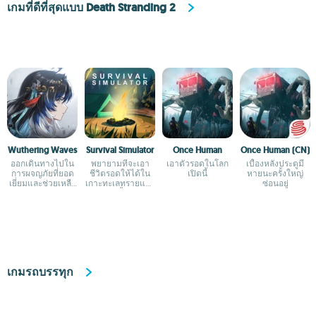
เกมที่ดีที่สุดแบบ Death Stranding 2
Wuthering Waves
Survival Simulator
Once Human
Once Human (CN)
ออกเดินทางไปใน
พยายามที่จะเอา
เอาตัวรอดในโลก
เบื้องหลังประตูมี
การผจญภัยที่ยอด
ชีวิตรอดให้ได้ใน
เปิดนี้
หายนะครั้งใหญ่
เยี่ยมและช่วยเหลือ
เกาะทะเลทรายแห่ง
ซ่อนอยู่
มวลมนุษยชาติ
นี้
เกมรถบรรทุก