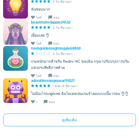
3 วัน ที่ผ่านมา
ฉันชอบมาก
ไลค์
ตอบ
beautifulredapple24532
4 วัน ที่ผ่านมา
เยี่ยมเลย 👌
ไลค์
ตอบ
freshgoldennightingale68850
4 วัน ที่ผ่านมา
เกมหนักมากสำหรับ Redmi 14C ของฉัน กรุณาปรับปรุงการปรับ
แต่งประสิทธิภาพด้วย
ไลค์
ตอบ
adorableorangepear95027
1 สัปดาห์ ที่ผ่านมา
ไม่มีอะไรจะพูดเลย ฉันไม่เคยเล่นเกมจำลองแบบนี้มาก่อน 👌👌
1
ตอบ
ดูเพิ่มเติม